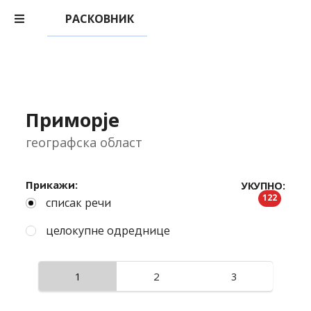
РАСКОВНИК
Приморје
географска област
Прикажи:
УКУПНО:
122
списак речи
целокупне одреднице
1
2
3