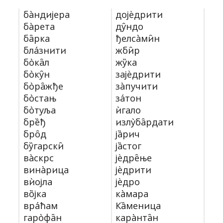
ба̀ндијера
дојѐдрити
ба̀рета
ду̑ндо
ба̑рка
ђелса̀ми̑н
бла́знити
жби̑р
бо̀ка̑л
жу̏ка
бо̀ку̑н
зајѐдрити
бо̀ра̑жђе
за̀пучити
бо̀стањ
за́тон
бо̀туља
ѝгало
бре̏ђ
излу̀ба̑рдати
бро̑д
ја̏рич
бу̏гарски̑
ја̏стог
ва̀скрс
јѐдре̑ње
вина̀рица
јѐдрити
вѝојла
јѐдро
во̏јка
ка̀мара
вра́ћам
Ка̏меница
гаро̀фа̑н
кара̀нта̑н