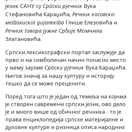
језик САНУ су
Вука
Српски рјечник
Стефановића Караџића,
Речник косовско-
Глише Елезовића и
метохиског дијалекта
Момчила
Речник говора јужне Србије
Златановића.
Српски лексикографски портал заслужује да
прво и на симболичан начин почасно место
у њему заузме
Вука Караџића.
Српски рјечник
Његов значај за нашу културу и историју
тешко да се може преценити.
Поред тога што је један од темеља на којима
је створен савремени српски језик, ово дело
је и много више од обичног речника - то је
права енциклопедија српске материјалне и
духовне културе и ризница описа народних