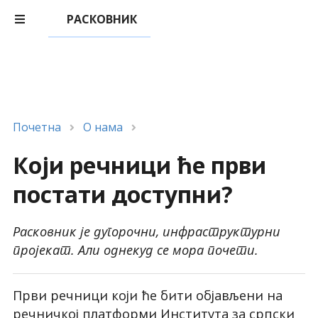
РАСКОВНИК
Почетна
О нама
Који речници ће први
постати доступни?
Расковник је дугорочни, инфраструктурни
пројекат. Али однекуд се мора почети.
Први речници који ће бити објављени на
речничкој платформи Института за српски