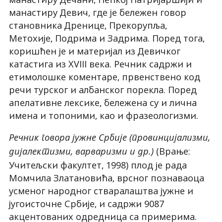
манастиру Девич, где је бележен говор
становника Дренице, Прекорупља,
Метохије, Подрима и Задрима. Поред тога,
коришћен је и материјал из Девичког
катастига из XVIII века. Речник садржи и
етимолошке коментаре, првенствено код
речи турског и албанског порекла. Поред
апелативне лексике, бележена су и лична
имена и топоними, као и фразеологизми.
Речник говора јужне Србије (провинцијализми,
(Врање:
дијалектизми, варваризми и др.)
Учитељски факултет, 1998) плод је рада
Момчила Златановића, врсног познаваоца
усменог народног стваралаштва јужне и
југоисточне Србије, и садржи 9087
акцентованих одредница са примерима.