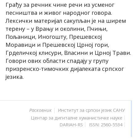
Грађу за речник чине речи из усменог
песништва и живог народног говора.
Лексички материјал сакупљан је на ширем
терену – у Врању и околини, Пчињи,
Пољаници, Иногошту, Прешевској
Моравици и Прешевској Црној гори,
Грделичкој клисури, Власини и Црној Трави.
Говори ових области спадају у групу
призренско-тимочких дијалеката српског
језика.
Институт за српски језик САНУ
Расковник
Центар за дигиталне хуманистичке науке
DARIAH-RS
ISSN: 2560-5534