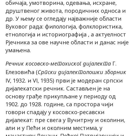
обичаја, умотворина, одевања, исхране,
друштвеног живота, породичних односа и
др. У њему се огледају најважније области
Вуковог рада: филологија, фолклористика,
етнологија и историографија , а актуелност
Рјечника за ове научне области и данас није
умањена.
Г.
Речник косовско-метохиског дијалекта
Елезовића (
Српски дијалектолошки зборник
IV, 1932. и VI, 1935) први је модеран српски
дијалекатски речник. Састављен је на
основу грађе прикупљане у периоду од
1902. до 1928. године, са простора чији
говори спадају у косовско-ресавски
дијалекат: пре свега у Вучитрну и околини,
али и у Пећи и околним местима, у
манастиру Дечани, Пећкој Патријаршији и