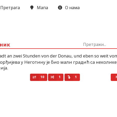
Претрага
Мапа
О нама
чник
adt an zwei Stunden von der Donau
,
und eben so weit vo
орђијева
у
Неготину
је био мали градић са неколике к
ија
.
10
1
1