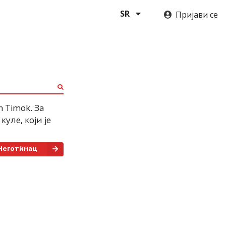
Пријави се
SR
m Timok
.
За
уле, који је
Неготи́нац