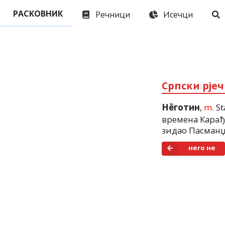
Речници
Исечци
РАСКОВНИК
Српски рје
,
m.
St
Не̏готин
времена
Карађ
зидао
Пасманџ
него не