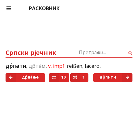
РАСКОВНИК
Српски рјечник
,
др̑па̑м
,
v. impf.
reißen
,
lacero
.
др́пати
др́па̑ње
10
1
др̏пити