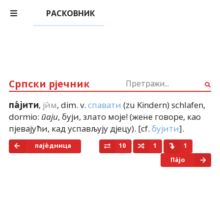
РАСКОВНИК
Српски рјечник
,
ји̑м
,
dim.
v.
спавати
(zu Kindern) schlafen
,
па́јити
dormio
:
, буји, злато моје!
(жене говоре, као
паји
пјевајући, кад успављују дјецу)
. [
cf.
бујити
].
паје́дница
10
1
1
Па́јо