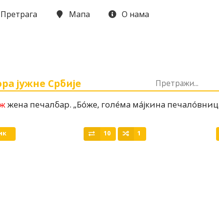
Претрага
Мапа
О нама
ра јужне Србије
ж
жена печалбар.
„Бо́же, голе́ма ма́јкина печало́вниц
ик
10
1