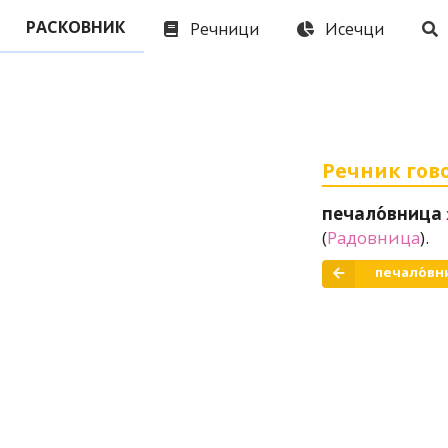
Речници
Исечци
РАСКОВНИК
Речник гово
печало́вница
(
Радовница
).
печало́вн