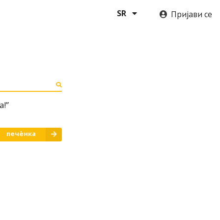
Пријави се
SR
а!”
пече́нка