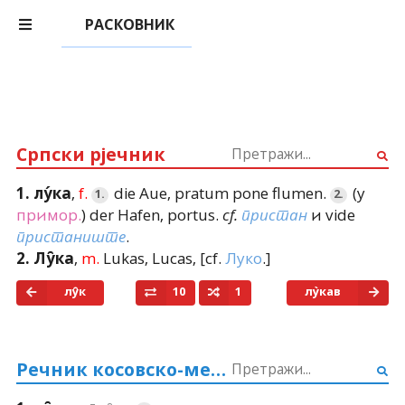
РАСКОВНИК
Српски рјечник
,
f.
die Aue
,
pratum pone flumen
.
(у
1.
лу́ка
1.
2.
примор.
)
der Hafen
,
portus
.
и
vide
cf.
пристан
.
пристаниште
,
m.
Lukas
,
Lucas
, [
cf.
Луко
.
]
2.
Лу̑ка
лу̑к
10
1
лу̀кав
Речник косовско-метохиског дијалекта