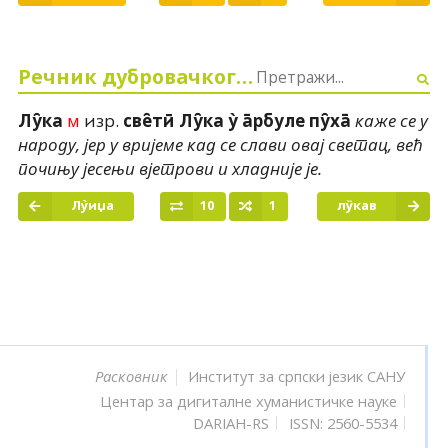
Речник дубровачког говора
м
изр.
Лу̑ка
све̑тӣ Лу̑ка у̀ а̄рбуле пу̑ха̄
каже се у
народу, јер у вријеме кад се слави овај светац, већ
почињу јесењи вјетрови и хладније је.
Лу̀иџа
10
1
лу̏кав
Институт за српски језик САНУ
Расковник
Центар за дигиталне хуманистичке науке
DARIAH-RS
ISSN: 2560-5534