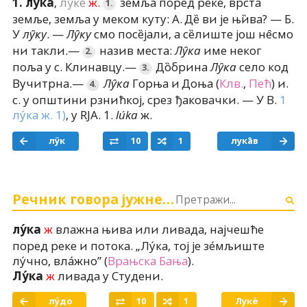
,
лӯке̑
ж.
земља поред реке, врста
1.
лу̑ка
1.
земље, земља у меком куту
:
А. Де̏ ви је њи̏ва? — Б.
У
.
—
смо посе̏јали, а се̏лиште још не̑смо
лу̑ку
Лу̑ку
ни такли.
—
назив места
:
име неког
Лу̑ка
2.
поља у с. Клинавцу.
—
До̏брина
село код
Лу̑ка
3.
Вучитрна.
—
Горња и Доња
(
Клв.
,
Пећ
)
и.
Лу̑ка
4.
с. у општини рзнићкој, срез ђаковачки
. —
У В.
1
лу́ка
ж.
1)
,
у RJA. 1.
ж.
lúka
лу̏к
10
1
лука̑в
Речник говора јужне Србије
ж
влажна њива или ливада, најчешће
лу́ка
поред реке и потока.
„Лу́ка, тој је зе́мљиште
лу́чно, вла́жно”
(
Врањска Бања
).
ж
ливада у Студени.
Лу́ка
лу́до
10
1
Луке́